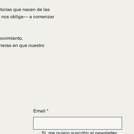
storias que nacen de las 
—o nos obliga— a comenzar 
movimiento. 
aneras en que nuestro 
Email
*
Si, me quiero suscribir al newsletter 