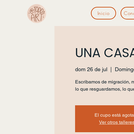
Inicio
Con
UNA CASA
dom 26 de jul
  |  
Domingo 
Escribamos de migración, m
lo que resguardamos, lo qu
El cupo está agot
Ver otros tallere