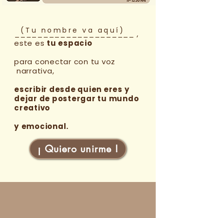
(Tu nombre va aquí)
_____________________ ,
este es
tu espacio
para conectar con tu voz
narrativa,
escribir desde quien eres y
dejar de postergar tu mundo
creativo
y
emocional.
​
¡ Quiero unirme !
Regálate un espacio
para
ti