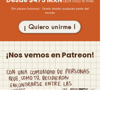
($28 USD) al mes
Sin plazos forzosos · Únete desde cualquier parte del
mundo
¡ Quiero unirme !
¡Nos vemos en Patreon!