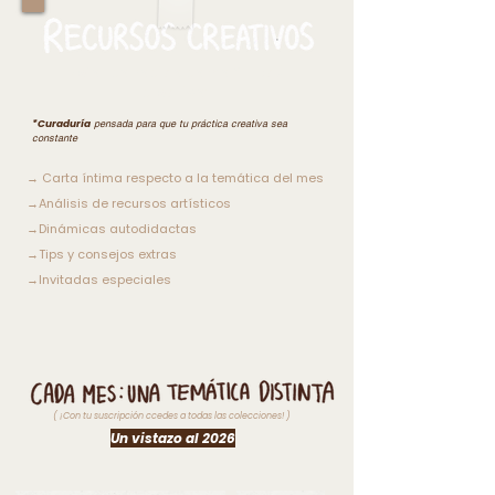
Mejor conocido como
“El Baúl
creativo”
*Curaduría
pensada para que tu práctica creativa sea
constante
→ Carta íntima respecto a la temática del mes
→Análisis de recursos artísticos
→Dinámicas autodidactas
→Tips y consejos extras
→Invitadas especiales
( ¡Con tu suscripción ccedes a todas las colecciones! )
Un vistazo al 2026