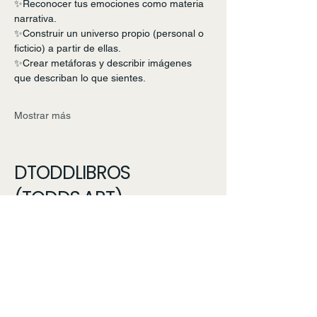
✨Reconocer tus emociones como materia 
narrativa.
✨Construir un universo propio (personal o 
ficticio) a partir de ellas.
✨Crear metáforas y describir imágenes 
que describan lo que sientes.
Mostrar más
DTODDLIBROS
(TODDS.ART)
Contáctanos:
55 9105 5531 (WhatsApp)
dtoddlibros@gmail.com