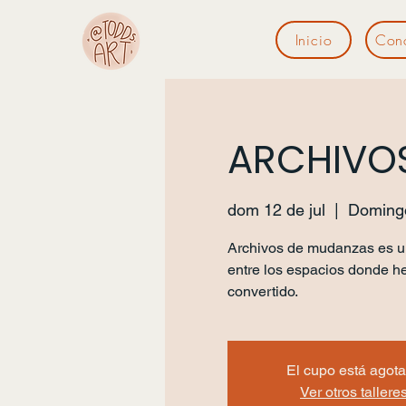
Inicio
Con
ARCHIVO
dom 12 de jul
  |  
Domingo 
Archivos de mudanzas es un t
entre los espacios donde h
convertido.
El cupo está agot
Ver otros tallere