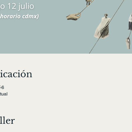
icación
-6
tual
ller