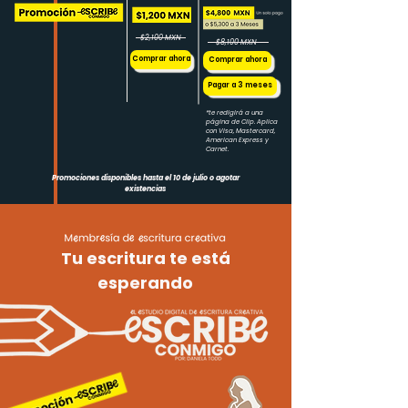
$2,100 MXN
$8,100 MXN
Comprar ahora
Comprar ahora
Pagar a 3 meses
*te redigirá a una
página de Clip. Aplica
con Visa, Mastercard,
American Express y
Carnet.
Promociones disponibles hasta el 10 de julio o agotar
existencias
Tu escritura te está
esperando