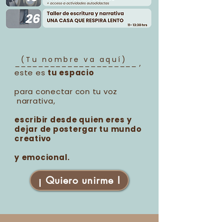
(Tu nombre va aquí)
_____________________ ,
este es
tu espacio
para conectar con tu voz
narrativa,
escribir desde quien eres y
dejar de postergar tu mundo
creativo
y
emocional.
​
¡ Quiero unirme !