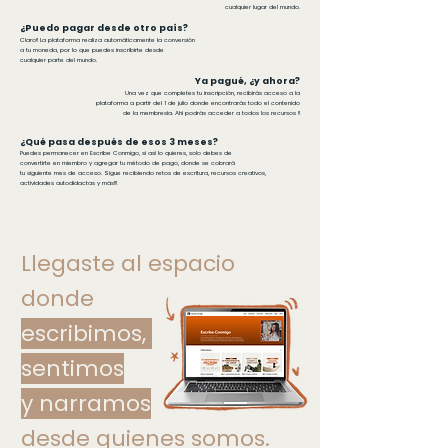
cualquier lugar del mundo.
¿Puedo pagar desde otro país?
Claro!! La plataforma realiza automáticamente la conversión
a tu moneda, por lo que puedes inscribirte desde
cualquier
parte del mundo.
Ya pagué, ¿y ahora?
Una vez que completes tu inscripción, recibirás
acceso a la
plataforma
a partir del 1 de julio
donde
encontrarás todo
el contenido
de la membresía. Ahí podrás acceder a todos los recursos !!
¿Qué pasa después de esos 3 meses?
Puedes permanecer en Escribe Conmigo, si así lo quieres, solo debes de
convertirte en miembro y agregar tu método de pago, donde se cobrará
tu siguiente mes de acceso. Sigue recibiendo retos de escritura, recursos creativos,
actividades autodidactas y más!!!
Llegaste al espacio
donde
escribimos,
sentimos
y
narramos
desde quienes somos.