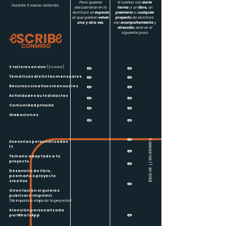
Para quienes
Si sueñas con
darle
Durante 3 meses recibirás:
descubrieron en la
forma
a un
libro,
un
escritura un
espacio
poemario
o c
ualquier
al que quieren
volver
proyecto
de escritura
una y otra vez.
con
acompañamiento
y
dirección
, este es el
siguiente paso.
6 talleres en vivo
(2 x mes)
✏️
✏️
✏️
✏️
Temáticas distintas mensuales
✏️
✏️
Recursos creativos mensuales
Actividades autodidactas
✏️
✏️
Comunidad privada
✏️
✏️
Grabaciones
✏️
✏️
✏️
6 asesorías 1:1 en total
Asesorías personalizadas
1:1
✏️
Temario adaptado a tu
proyecto
✏️
Desarrollo de libro,
poemario o proyecto
creativo
✏️
Orientación si quieres
publicar o imprimir
(No importa la etapa de tu proyecto)
Atención personalizada
✏️
por WhatsApp