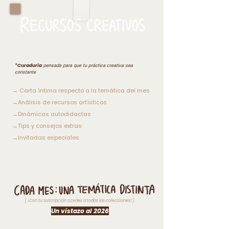
Mejor conocido como
“El Baúl
creativo”
*Curaduría
pensada para que tu práctica creativa sea
constante
→ Carta íntima respecto a la temática del mes
→Análisis de recursos artísticos
→Dinámicas autodidactas
→Tips y consejos extras
→Invitadas especiales
( ¡Con tu suscripción ccedes a todas las colecciones! )
Un vistazo al 2026