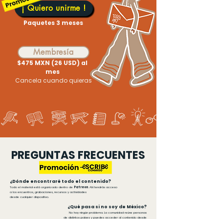
¡ Quiero unirme !
Paquetes 3 meses
Membresía
$475 MXN (26 USD) al
mes
Cancela cuando quieras
PREGUNTAS FRECUENTES
¿Dónde encontraré todo el contenido?
Todo el material está organizado dentro de
Patreon
. Ahí tendrás acceso
a los encuentros, grabaciones, recursos y actividades
desde cualquier dispositivo.
¿Qué pasa si no soy de México?
No hay ningún problema. La comunidad reúne personas
de distintos países y puedes acceder al
contenido desde