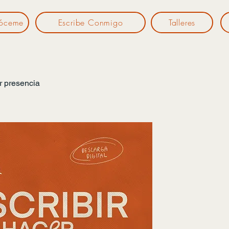
óceme
Escribe Conmigo
Talleres
r presencia