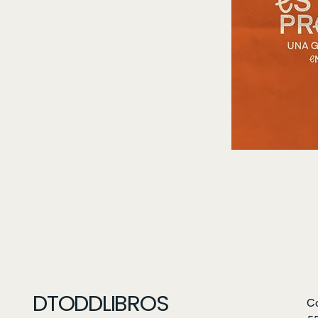
DTODDLIBROS
C