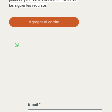
los siguientes recursos
1. La carta 
Agregar al carrito
Se aborda el tema desde una perspectiva 
personal, poética y teórica.
2. Los recursos y las preguntas
Analizo qué recursos audiovisuales me 
han inspirado a entender el tema desde 
varias perspectivas
3. La escritura creativa
Te diseño una actividad de escritura 
creativa para que sueltes la pluma
Este es un recurso digital de 9 páginas 
donde pondrás en práctica mi metodología 
de escritura creativa
Email
*